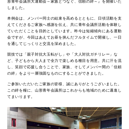
形青年会議所大運動会～家族とつなぐ、信頼の絆～』を開催いた
しました。
本例会は、メンバー同士の結束を高めるとともに、日頃活動を支
えてくださるご家族へ感謝を伝え、共に青年会議所活動を体験し
ていただくことを目的としています。昨今は短縮傾向にある運動
会ですが、今回はあえてお昼を挟んだフルタイムで開催し、一日
を通してじっくりと交流を深めました。
競技では「親子対抗大玉転がし」や「大人対抗ガチリレー」な
ど、子どもから大人まで全力で楽しめる種目を用意。共に汗を流
し、笑顔で応援し合うことで、家族、そしてメンバー間の「信頼
の絆」をより一層強固なものにすることができました。
ご参加いただいたご家族の皆様、誠にありがとうございました。
この絆を糧に、山形青年会議所はこれからも地域のために邁進し
てまいります。